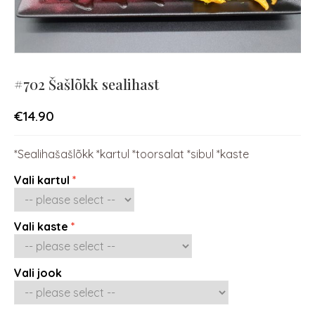
#702 Šašlõkk sealihast
€
14.90
*Sealihašašlõkk *kartul *toorsalat *sibul *kaste
Vali kartul
Vali kaste
Vali jook