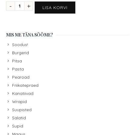
LISA KORVI
MIS ME TÄNA SÖÖME?
Soodus!
Burgerid
Pitsa
Pasta
Pearoad
Friikatepraed
Kanatiivad
Wrapid
Suupisted
Salatid
Supid
Magus