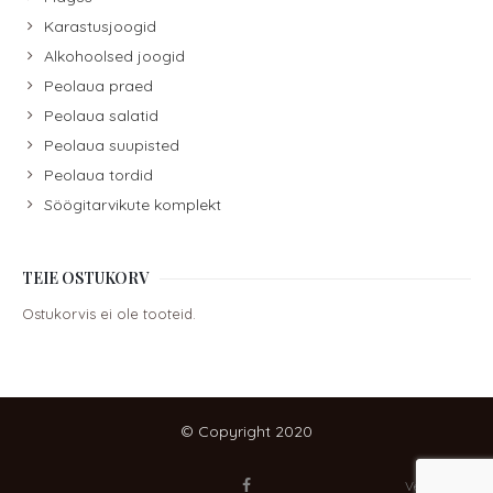
Karastusjoogid
Alkohoolsed joogid
Peolaua praed
Peolaua salatid
Peolaua suupisted
Peolaua tordid
Söögitarvikute komplekt
TEIE OSTUKORV
Ostukorvis ei ole tooteid.
© Copyright 2020
Veebidoktor