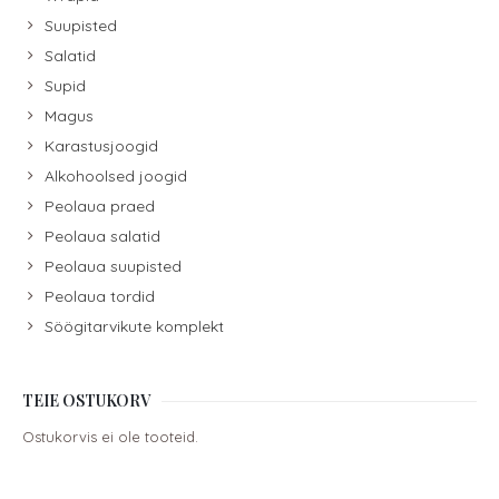
Suupisted
Salatid
Supid
Magus
Karastusjoogid
Alkohoolsed joogid
Peolaua praed
Peolaua salatid
Peolaua suupisted
Peolaua tordid
Söögitarvikute komplekt
TEIE OSTUKORV
Ostukorvis ei ole tooteid.