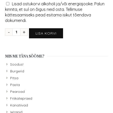
Lisad ostukorvi alkoholi ja/või energiajooke. Palun
kinnita, et sul on õigus neid osta. Tellimuse
kättesaamiseks pead esitama isikut tõendava
dokumendi.
LISA KORVI
MIS ME TÄNA SÖÖME?
Soodus!
Burgerid
Pitsa
Pasta
Pearoad
Friikatepraed
Kanatiivad
Wrapid