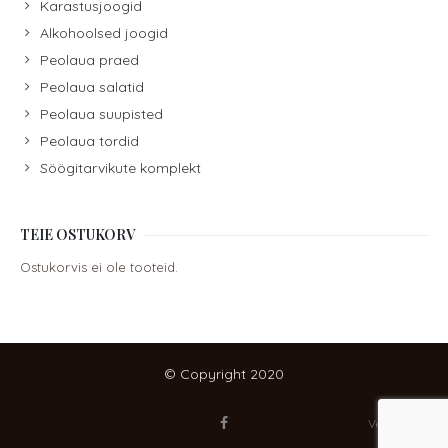
Karastusjoogid
Alkohoolsed joogid
Peolaua praed
Peolaua salatid
Peolaua suupisted
Peolaua tordid
Söögitarvikute komplekt
TEIE OSTUKORV
Ostukorvis ei ole tooteid.
© Copyright 2020
Veebidoktor