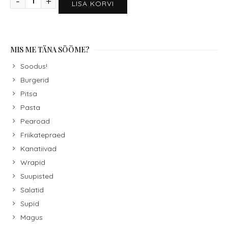
LISA KORVI
MIS ME TÄNA SÖÖME?
Soodus!
Burgerid
Pitsa
Pasta
Pearoad
Friikatepraed
Kanatiivad
Wrapid
Suupisted
Salatid
Supid
Magus