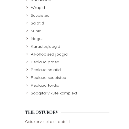
Wrapid
Suupisted
Salatid
Supid
Magus
Karastusjoogid
Alkohoolsed joogid
Peolaua praed
Peolaua salatid
Peolaua suupisted
Peolaua tordid
Söögitarvikute komplekt
TEIE OSTUKORV
Ostukorvis ei ole tooteid.