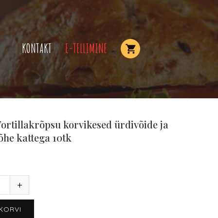
KONTAKT
E-TELLIMINE
Tortillakrõpsu korvikesed ürdivõide ja
õhe kattega 10tk
 KORVI