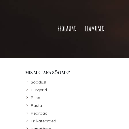
PEOLAUAD
ELAMUSED
MIS ME TÄNA SÖÖME?
Soodus!
Burgerid
Pitsa
Pasta
Pearoad
Friikatepraed
Kanatiivad