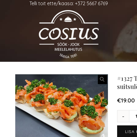
Telli toit ette/kaasa: +372 5667 6769
#1327 
suitsul
€
19.00
LISA